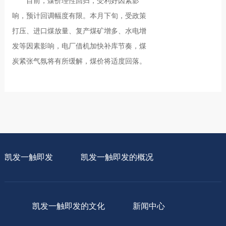
目前，煤价理性回归，受利好因素影
响，预计回调幅度有限。本月下旬，受政策
打压、进口煤放量、复产煤矿增多、水电增
发等因素影响，电厂借机加快补库节奏，煤
炭紧张气氛将有所缓解，煤价将适度回落。
凯发一触即发
凯发一触即发的概况
凯发一触即发的文化
新闻中心