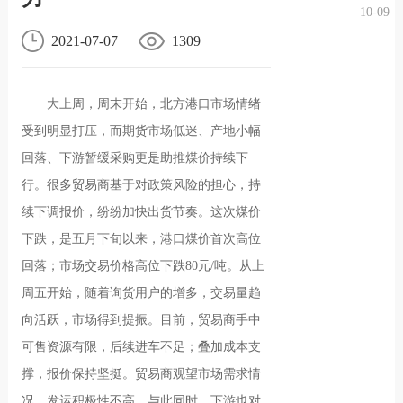
10-09
况
化
贤纳
2021-07-07
1309
士
大上周，周末开始，北方港口市场情绪
受到明显打压，而期货市场低迷、产地小幅
回落、下游暂缓采购更是助推煤价持续下
行。很多贸易商基于对政策风险的担心，持
续下调报价，纷纷加快出货节奏。这次煤价
下跌，是五月下旬以来，港口煤价首次高位
回落；市场交易价格高位下跌80元/吨。从上
周五开始，随着询货用户的增多，交易量趋
向活跃，市场得到提振。目前，贸易商手中
可售资源有限，后续进车不足；叠加成本支
撑，报价保持坚挺。贸易商观望市场需求情
况，发运积极性不高。与此同时，下游也对