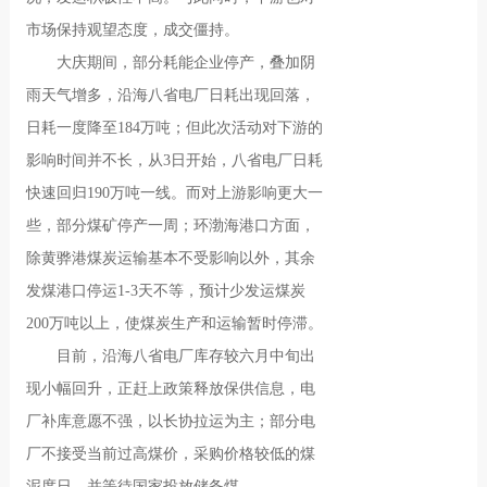
市场保持观望态度，成交僵持。
大庆期间，部分耗能企业停产，叠加阴
雨天气增多，沿海八省电厂日耗出现回落，
日耗一度降至184万吨；但此次活动对下游的
影响时间并不长，从3日开始，八省电厂日耗
快速回归190万吨一线。而对上游影响更大一
些，部分煤矿停产一周；环渤海港口方面，
除黄骅港煤炭运输基本不受影响以外，其余
发煤港口停运1-3天不等，预计少发运煤炭
200万吨以上，使煤炭生产和运输暂时停滞。
目前，沿海八省电厂库存较六月中旬出
现小幅回升，正赶上政策释放保供信息，电
厂补库意愿不强，以长协拉运为主；部分电
厂不接受当前过高煤价，采购价格较低的煤
泥度日，并等待国家投放储备煤。