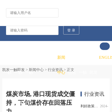
公司动态
行业资讯
凯发
凯发
凯发
新闻
重大
凯发
联系
ENGLI
凯发一触即发
>
新闻中心
>
行业资讯
> 正文
一触
一触
一触
中心
信息
一触
凯发
即发
即发
即发
公开
即发
一触
煤炭市场, 港口现货成交僵
行业资讯
持，下旬煤价存在回落压
的概
的文
的招
即发
利好政策提振钢市信心，四季度行业需求或小幅上升
2024-
力