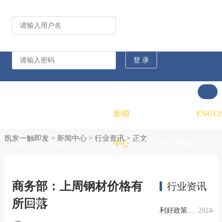
公司动态
行业资讯
凯发
凯发
凯发
新闻
重大
凯发
联系
ENGLI
凯发一触即发
>
新闻中心
>
行业资讯
> 正文
一触
一触
一触
中心
信息
一触
凯发
即发
即发
即发
公开
即发
一触
商务部：上周钢材价格有
行业资讯
所回落
的概
的文
的招
即发
利好政策提振钢市信心，四季度行业需求或小幅上升
2024-