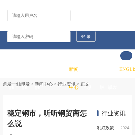
公司动态
行业资讯
凯发
凯发
凯发
新闻
重大
凯发
联系
ENGLI
凯发一触即发
>
新闻中心
>
行业资讯
> 正文
一触
一触
一触
中心
信息
一触
凯发
即发
即发
即发
公开
即发
一触
稳定钢市，听听钢贸商怎
行业资讯
么说
的概
的文
的招
即发
利好政策提振钢市信心，四季度行业需求或小幅上升
2024-