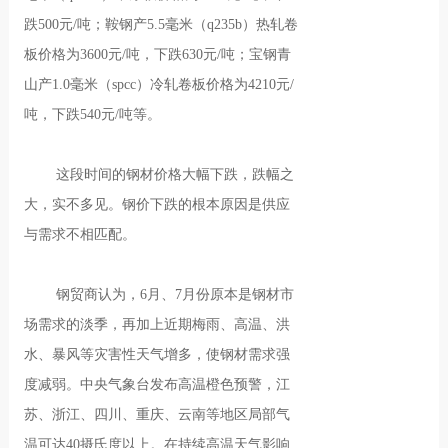
跌500元/吨；鞍钢产5.5毫米（q235b）热轧卷
板价格为3600元/吨，下跌630元/吨；宝钢青
山产1.0毫米（spcc）冷轧卷板价格为4210元/
吨，下跌540元/吨等。
这段时间的钢材价格大幅下跌，跌幅之
大，实不多见。钢价下跌的根本原因是供应
与需求不相匹配。
钢贸商认为，6月、7月份原本是钢材市
场需求的淡季，再加上近期梅雨、高温、洪
水、暴风等灾害性天气增多，使钢材需求强
度减弱。中央气象台发布高温橙色预警，江
苏、浙江、四川、重庆、云南等地区局部气
温可达40摄氏度以上。在持续高温天气影响