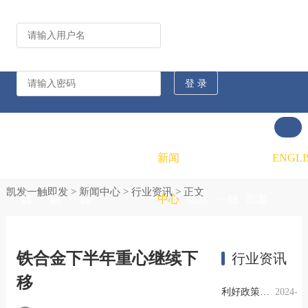
公司动态
行业资讯
凯发
凯发
凯发
新闻
重大
凯发
联系
ENGLI
凯发一触即发
>
新闻中心
>
行业资讯
> 正文
一触
一触
一触
中心
信息
一触
凯发
即发
即发
即发
公开
即发
一触
铁合金下半年重心继续下
行业资讯
移
的概
的文
的招
即发
利好政策提振钢市信心，四季度行业需求或小幅上升
2024-