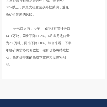
工业协会号召锰系会员即日起严格限减产
60%以上，并最大程度减少外框采购，避免
高矿价带来的风险。
进出口方面，今年1—6月锰矿累计进口
1411万吨，同比下降11.2%。6月当月进口量
为236万吨，同比下降7.8%。综合来看，下半
年锰矿供需格局偏宽松，锰矿价格将持续松
动，高矿价带来的高成本支撑力度也将削
弱。