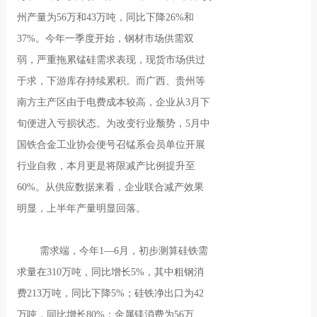
州产量为56万和43万吨，同比下降26%和
37%。今年一季度开始，钢材市场供需双
弱，严重拖累锰硅需求表现，现货市场供过
于求，下游库存持续累积。而广西、贵州等
南方主产区由于电费成本较高，企业从3月下
旬便进入亏损状态。为改变行业颓势，5月中
国铁合金工业协会便号召锰系会员单位开展
行业自救，本月更是将限减产比例提升至
60%。从供应数据来看，企业联合减产效果
明显，上半年产量明显回落。
需求端，今年1—6月，初步测算硅铁需
求量在310万吨，同比增长5%，其中粗钢消
费213万吨，同比下降5%；硅铁净出口为42
万吨，同比增长80%；金属镁消费为56万