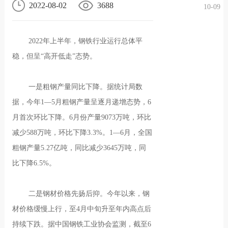
2022-08-02
3688
10-09
况
化
贤纳
2022年上半年，钢铁行业运行总体平
士
稳，但呈“高开低走”态势。
一是粗钢产量同比下降。据统计局数
据，今年1—5月粗钢产量呈逐月递增态势，6
月首次环比下降。6月份产量9073万吨，环比
减少588万吨，环比下降3.3%。1—6月，全国
粗钢产量5.27亿吨，同比减少3645万吨，同
比下降6.5%。
二是钢材价格先扬后抑。今年以来，钢
材价格缓慢上行，至4月中旬升至年内高点后
持续下跌。据中国钢铁工业协会监测，截至6