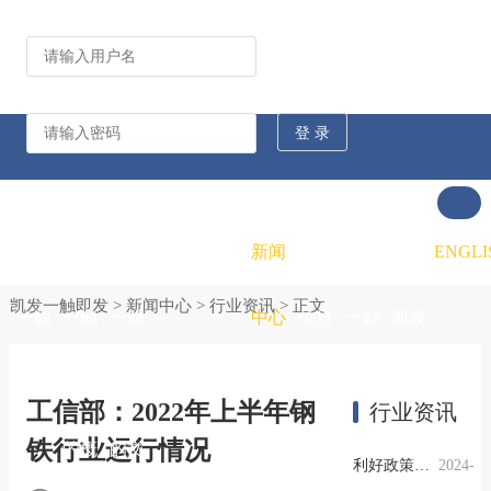
公司动态
行业资讯
凯发
凯发
凯发
新闻
重大
凯发
联系
ENGLI
凯发一触即发
>
新闻中心
>
行业资讯
> 正文
一触
一触
一触
中心
信息
一触
凯发
即发
即发
即发
公开
即发
一触
工信部：2022年上半年钢
行业资讯
铁行业运行情况
的概
的文
的招
即发
利好政策提振钢市信心，四季度行业需求或小幅上升
2024-