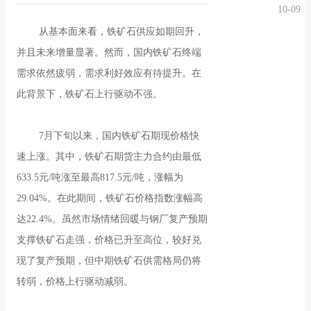
10-09
况
化
贤纳
从基本面来看，铁矿石供应如期回升，
并且未来增量显著。然而，国内铁矿石终端
士
需求依然疲弱，需求利好效应有待提升。在
此背景下，铁矿石上行驱动不强。
7月下旬以来，国内铁矿石期现价格快
速上涨。其中，铁矿石期货主力合约由最低
633.5元/吨涨至最高817.5元/吨，涨幅为
29.04%。在此期间，铁矿石价格指数涨幅高
达22.4%。虽然市场情绪回暖与钢厂复产预期
支撑铁矿石走强，价格已升至高位，较好兑
现了复产预期，但中期铁矿石供需格局仍将
转弱，价格上行驱动减弱。