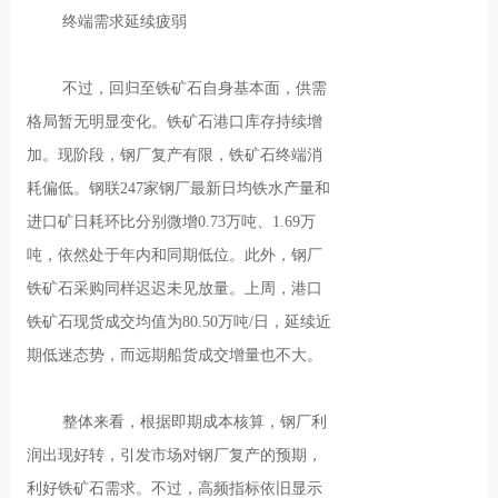
终端需求延续疲弱
不过，回归至铁矿石自身基本面，供需
格局暂无明显变化。铁矿石港口库存持续增
加。现阶段，钢厂复产有限，铁矿石终端消
耗偏低。钢联247家钢厂最新日均铁水产量和
进口矿日耗环比分别微增0.73万吨、1.69万
吨，依然处于年内和同期低位。此外，钢厂
铁矿石采购同样迟迟未见放量。上周，港口
铁矿石现货成交均值为80.50万吨/日，延续近
期低迷态势，而远期船货成交增量也不大。
整体来看，根据即期成本核算，钢厂利
润出现好转，引发市场对钢厂复产的预期，
利好铁矿石需求。不过，高频指标依旧显示