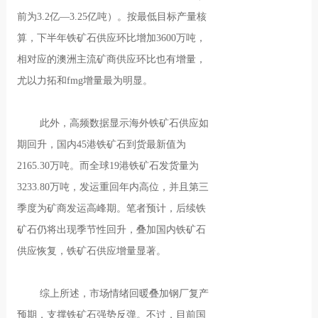
前为3.2亿—3.25亿吨）。按最低目标产量核
算，下半年铁矿石供应环比增加3600万吨，
相对应的澳洲主流矿商供应环比也有增量，
尤以力拓和fmg增量最为明显。
此外，高频数据显示海外铁矿石供应如
期回升，国内45港铁矿石到货最新值为
2165.30万吨。而全球19港铁矿石发货量为
3233.80万吨，发运重回年内高位，并且第三
季度为矿商发运高峰期。笔者预计，后续铁
矿石仍将出现季节性回升，叠加国内铁矿石
供应恢复，铁矿石供应增量显著。
综上所述，市场情绪回暖叠加钢厂复产
预期，支撑铁矿石强势反弹。不过，目前国