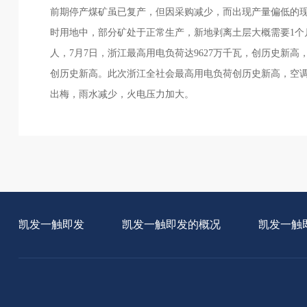
前期停产煤矿虽已复产，但因采购减少，而出现产量偏低的现
时用地中，部分矿处于正常生产，新地剥离土层大概需要1个
人，7月7日，浙江最高用电负荷达9627万千瓦，创历史新
创历史新高。此次浙江全社会最高用电负荷创历史新高，空调
出梅，雨水减少，火电压力加大。
凯发一触即发
凯发一触即发的概况
凯发一触