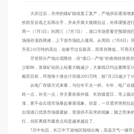
大庆过后，关停的煤矿陆续复工复产，产地供应逐渐增多
价跌至谷底之后再出手，并未开展大规模拉运，补库缓慢进
周一（7月5日）到周三（7月7日），港口市场受看空预期
场报价涨跌两难，上下游市场陷入僵局。从周四（7月8日）
升至210万吨的高位，创春节过后新高，而库存降低，可用
尽管部分产地出现降价，但“港口—产地”价格倒挂依然存
少影响，发煤矿站的上站量大幅减少，大秦线日均运量降至1
截至目前，环渤海十港合计存煤2093万吨，较7月2日减少了1
从电厂存煤方式来看，与往年不太一样。今年，电厂在煤
耗一点，补充一点；并主要依靠外煤、长协煤度日，等上级
涨，更不会出现市场暴起暴落现象。但是，一旦需求突然拉
出现港口优质市场煤紧缺，资源供不应求的现象；随之而来
扛，但距离煤市爆发点却是越来越近了。
7月中旬后，长江中下游地区陆续出梅；高温天气一键开启