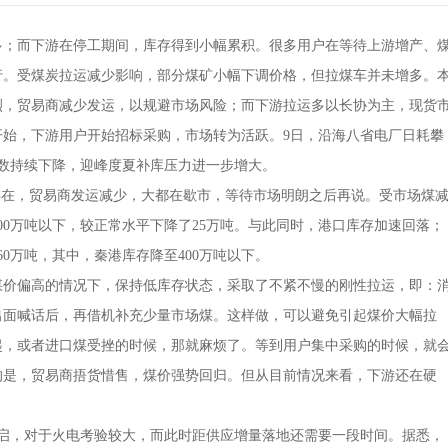
；而下游在停工期间，库存得到小幅累积。很多用户在等待上游增产、
行。受煤炭拉运减少影响，部分煤矿小幅下调价格，但拉煤车并未增多。
强烈，贸易商减少发运，以规避市场风险；而下游拉运多以长协为主，现货
开始，下游用户开始招标采购，市场转为活跃。9日，沿海八省电厂日耗攀
天数持续下降，迎峰度夏补库压力进一步增大。
在，贸易商发运减少，大都在歇市，等待市场明朗之后再说。受市场煤
00万吨以下，较正常水平下降了25万吨。与此同时，港口库存加速回落；
60万吨，其中，秦港库存降至400万吨以下。
价偏高的情况下，保持低库存状态，采取了不紧不慢的刚性拉运，即：
出面喊话后，再借机补充少量市场煤。这样做，可以避免引起煤价大幅拉
起，或者进口煤受挫的时候，那就麻烦了。等到用户集中采购的时候，就
的是，贸易商捂货惜售，煤价强势回归。但从目前情况来看，下游还在硬
，对于火电考验较大，而此时距供应增量落地还需要一段时间。据悉，