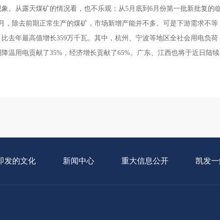
象。从露天煤矿的情况看，也不乐观；从5月底到6月份第一批新批复的
月，除去前期正常生产的煤矿，市场新增产能并不多。可是下游需求不等
高，比去年最高值增长359万千瓦。其中，杭州、宁波等地区全社会用电负荷
降温用电贡献了35%，经济增长贡献了65%。广东、江西也将于近日陆续
即发的文化
新闻中心
重大信息公开
凯发一