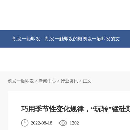
凯发一触即发
凯发一触即发的概
凯发一触即发的文
况
化
凯发一触即发
>
新闻中心
>
行业资讯
> 正文
巧用季节性变化规律，“玩转”锰硅
2022-08-18
1202