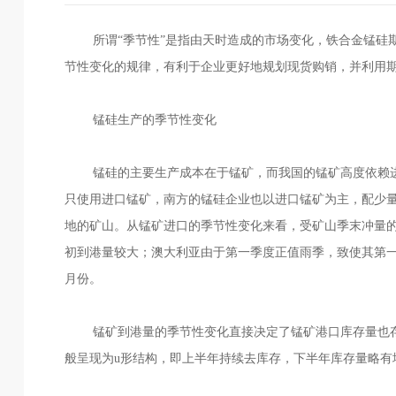
所谓“季节性”是指由天时造成的市场变化，铁合金锰硅期
节性变化的规律，有利于企业更好地规划现货购销，并利用
锰硅生产的季节性变化
锰硅的主要生产成本在于锰矿，而我国的锰矿高度依赖
只使用进口锰矿，南方的锰硅企业也以进口锰矿为主，配少
地的矿山。从锰矿进口的季节性变化来看，受矿山季末冲量的
初到港量较大；澳大利亚由于第一季度正值雨季，致使其第一
月份。
锰矿到港量的季节性变化直接决定了锰矿港口库存量也
般呈现为u形结构，即上半年持续去库存，下半年库存量略有