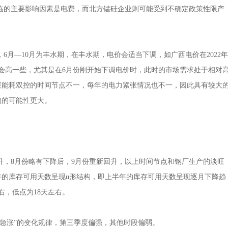
临的主要影响因素是电费，而北方锰硅企业则可能受到不确定政策性限产
月—10月为丰水期，在丰水期，电价会适当下调，如广西电价在2022年
量会高一些，尤其是在6月份刚开始下调电价时，此时的市场需求处于相对
展能耗双控的时间节点不一，每年的电力紧张情况也不一，因此具有较大
响的可能性更大。
，8月份略有下降后，9月份重新回升，以上时间节点和钢厂生产的淡旺
的库存可用天数呈现u形结构，即上半年的库存可用天数呈现逐月下降趋
右，低点为18天左右。
涨”的变化规律，第三季度偏强，其他时段偏弱。