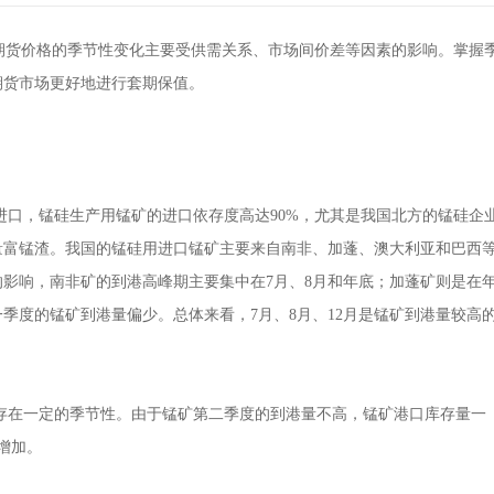
货价格的季节性变化主要受供需关系、市场间价差等因素的影响。掌握
期货市场更好地进行套期保值。
进口，锰硅生产用锰矿的进口依存度高达90%，尤其是我国北方的锰硅企
量富锰渣。我国的锰硅用进口锰矿主要来自南非、加蓬、澳大利亚和巴西
影响，南非矿的到港高峰期主要集中在7月、8月和年底；加蓬矿则是在
季度的锰矿到港量偏少。总体来看，7月、8月、12月是锰矿到港量较高
存在一定的季节性。由于锰矿第二季度的到港量不高，锰矿港口库存量一
增加。