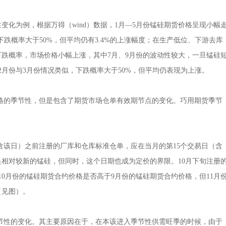
季节性变化为例，根据万得（wind）数据，1月—5月份锰硅期货价格呈现小幅
下跌概率大于50%，但平均仍有3.4%的上涨幅度；在生产低位、下游去库
下跌概率，市场价格小幅上涨，其中7月、9月份的波动性较大，一旦锰硅
12月份与3月份情况类似，下跌概率大于50%，但平均仍表现为上涨。
的季节性，但是包含了期货市场仓单有效期节点的变化。巧用期货季节
该日）之前注册的厂库和仓库标准仓单，应在当月的第15个交易日（含
相对较新的锰硅，但同时，这个日期也成为定价的界限。10月下旬注册
0月份的锰硅期货合约价格是否高于9月份的锰硅期货合约价格，但11月
（见图）。
节性的变化。其主要原因在于，在本该进入季节性供需旺季的时候，由于