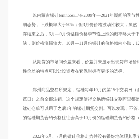
以内蒙古锰硅femn65si17在2009年—2021年期间的
弱态势，下跌概率大于50%；但3月份价格波动性较大，虽然
存结束之后，6月—9月份锰硅价格季节性上涨的概率略大于
缺，则价格涨幅较大。10月—11月份锰硅的价格倾向小跌，
从期货的市场间价差来看，价差并未显示出现货市场价格
性价差的特点可以让投资者在套保时拥有更多的选择。
郑州商品交易所规定，锰硅每年10月的第15个交易日（含
该日）之前全部注销。这个规定使得交易所锰硅交割库里都是
锰硅仓单可以用于之后1年的锰硅期货交割。可以发现，不管1
的锰硅期货合约价格往往会高于10月份的锰硅期货合约价格
2022年6月、7月的锰硅价格走势并没有很好地体现其季