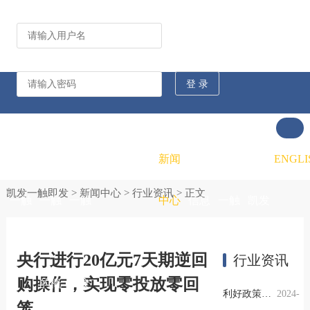
公司动态
行业资讯
凯发
凯发
凯发
新闻
重大
凯发
联系
ENGLI
凯发一触即发
>
新闻中心
>
行业资讯
> 正文
一触
一触
一触
中心
信息
一触
凯发
即发
即发
即发
公开
即发
一触
央行进行20亿元7天期逆回
行业资讯
购操作，实现零投放零回
的概
的文
的招
即发
利好政策提振钢市信心，四季度行业需求或小幅上升
2024-
笼