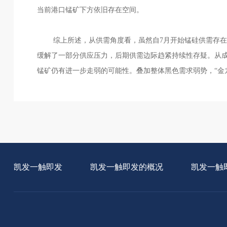
当前港口锰矿下方依旧存在空间。
综上所述，从供需角度看，虽然自7月开始锰硅供需存在
缓解了一部分供应压力，后期供需边际趋紧持续性存疑。从
锰矿仍有进一步走弱的可能性。叠加整体黑色需求弱势，“金
凯发一触即发
凯发一触即发的概况
凯发一触