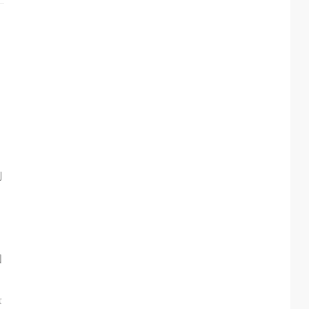
到
团
量