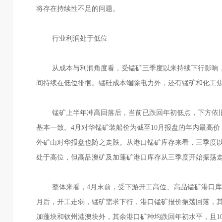
将存在持续性不足的问题。
行业利润处于低位
从成本与利润角度看，受锰矿三季度以来持续下行影响
间持续在低位徘徊。锰硅成本端除电力外，还有锰矿和化工
锰矿上半年冲高回落后，当前已跌回年初低点，下方依旧
基本一致。4月对华锰矿装船价为截至10月报盘的年内最高
外矿山对华报盘也随之走跌。从港口锰矿库存来看，三季度
处于高位，但高品澳矿及加蓬矿港口库存从三季度开始振荡
整体来看，4月末前，受下游开工高位、高品锰矿港口库存
月后，开工走弱，锰矿需求下行，港口锰矿报价振荡回落，其
加蓬块和钦州港澳块外，其余港口矿种均跌回年初水平，且10