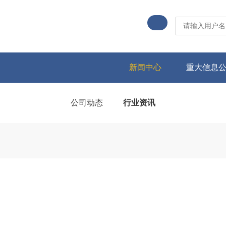
新闻中心
重大信息
公司动态
行业资讯