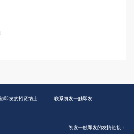
但
触即发的招贤纳士
联系凯发一触即发
凯发一触即发的友情链接：