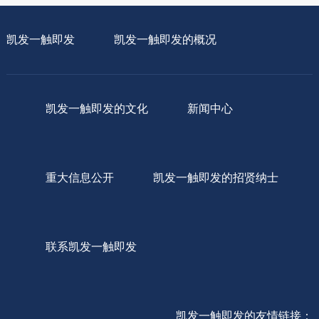
凯发一触即发
凯发一触即发的概况
凯发一触即发的文化
新闻中心
重大信息公开
凯发一触即发的招贤纳士
联系凯发一触即发
凯发一触即发的友情链接：