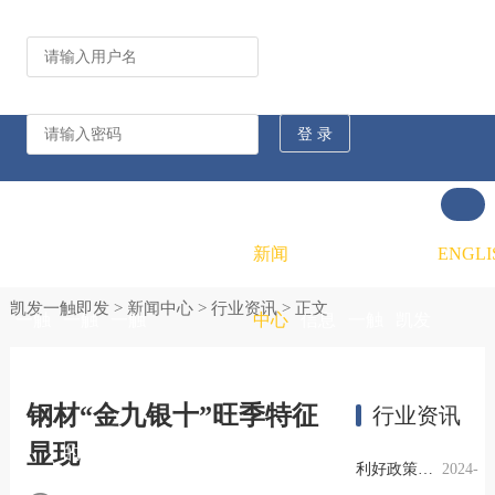
公司动态
行业资讯
凯发
凯发
凯发
新闻
重大
凯发
联系
ENGLI
凯发一触即发
>
新闻中心
>
行业资讯
> 正文
一触
一触
一触
中心
信息
一触
凯发
即发
即发
即发
公开
即发
一触
钢材“金九银十”旺季特征
行业资讯
显现
的概
的文
的招
即发
利好政策提振钢市信心，四季度行业需求或小幅上升
2024-