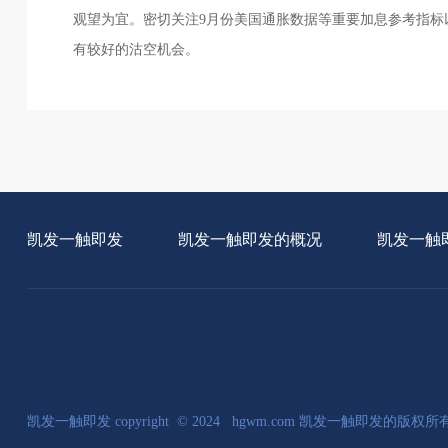
观望为宜。密切关注9月份美国通胀数据等重要加息参考指标
有较好的沽空机会。
凯发一触即发
凯发一触即发的概况
凯发一触
凯发一触即发 copyright © 2024 hgwm.com 凯发一触