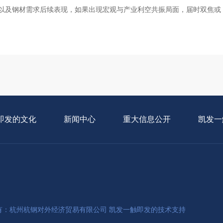
以及钢材需求后续表现，如果出现宏观与产业利空共振局面，届时双焦或
即发的文化
新闻中心
重大信息公开
凯发一
即发的版权所有：杭州杭钢对外经济贸易有限公司 凯发一触即发的技术支持