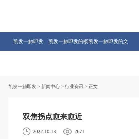
凯发一触即发
凯发一触即发的概
凯发一触即发的文
况
化
凯发一触即发
>
新闻中心
>
行业资讯
> 正文
双焦拐点愈来愈近
2022-10-13
2671