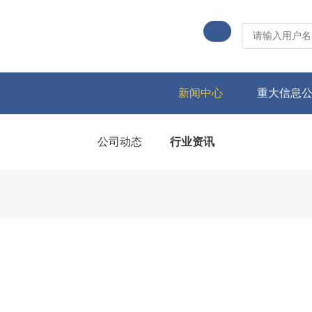
新闻中心
重大信息
公司动态
行业资讯