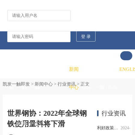
公司动态
行业资讯
凯发
凯发
凯发
新闻
重大
凯发
联系
ENGLI
凯发一触即发
>
新闻中心
>
行业资讯
> 正文
一触
一触
一触
中心
信息
一触
凯发
即发
即发
即发
公开
即发
一触
世界钢协：2022年全球钢
行业资讯
铁使用量料将下滑
的概
的文
的招
即发
利好政策提振钢市信心，四季度行业需求或小幅上升
2024-