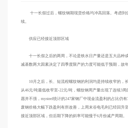
十一长假过后，螺纹钢期现货价格均冲高回落。考虑到供
续。
供应已经接近顶部区域
十一长假之后的两周，不论是铁水日产量还是五大品种
减基数两大因素决定了四季度限产的力度可能低于预期，故
10月之后，长、短流程螺纹钢的利润均是持续收窄的，长流
从46元/吨最低收窄至-22元/吨，螺纹钢周产量出现了连
愿并不强，mysteel统计的247家钢厂中现金流盈利的占比仍
废钢价格大幅下跌盈利有所改善，上周末谷电毛利已经回升至8
接近顶部区域，但后期下降的斜率可能慢于6月份减产周期。