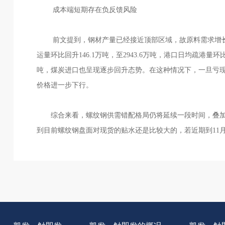
成本端短期存在负反馈风险
前文提到，钢材产量已经接近顶部区域，故原料需求增长
运量环比回升146.1万吨，至2943.6万吨，港口日均疏港量
吨，煤炭进口也呈现逐步回升态势。在这种情况下，一旦亏
价格进一步下行。
综合来看，螺纹钢供需错配格局仍将延续一段时间，叠
到目前螺纹钢盘面对现货的贴水还是比较大的，若近期到11月