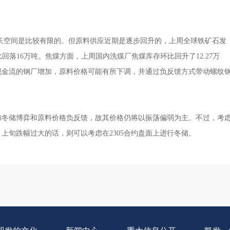
空间是比较有限的。但原料供应近期是逐步回升的，上周全球铁矿石发
环比回落16万吨。焦煤方面，上周国内洗煤厂焦煤库存环比回升了12.27万
现金流的钢厂增加，原料价格可能有所下调，并通过负反馈方式带动螺纹
加冬储博弈和原料价格负反馈，故其价格仍将以振荡偏弱为主。不过，考
上旬跌幅过大的话，则可以考虑在2305合约盘面上进行冬储。