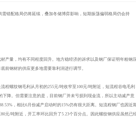
需错配格局仍将延续，叠加冬储博弈影响，短期振荡偏弱格局仍会持
成材产量，均有不同程度回升。地方稳经济的诉求以及钢厂保证明年粗钢
年底前钢材的供应更多地需要靠利润进行调节。
程螺纹钢毛利从月初的255元/吨收窄至100元/吨附近，短流程谷电毛利
续3周的下降。但需要注意的是，目前钢厂并未亏损到现金流，所以主动减产意
有38.53%，相比6月份减产启动时的15%仍有很大距离。短流程钢厂也因近
0元/吨附近，开工率环比回升了5.23个百分点。因此螺纹钢供应虽然已