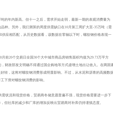
1万吨的年内新高。但十一之后，需求开始走弱，最新一期的表观消费量为
落的品种。另外，我们测算的周度供需缺口在10月第三周扩大至-35万吨（需
能和供应相匹配，从历史数据看，该数据在零轴以下时，螺纹钢价格表现一
20个交易日全国30个大中城市商品房销售面积均值为29.73万平方
0月中旬，财政部发文明确不得通过国企购地等方式虚增土地出让收入。在两因
显好转，这将对螺纹钢消费形成明显影响。不过，从水泥和沥青的高频数
开工下滑对螺纹钢消费的影响。
需状况和现货价格，贸易商冬储意愿普遍不强，现货价格需要进一步下
降，但社库的减少和厂库的增加反映出贸易商对补库仍持谨慎态度。