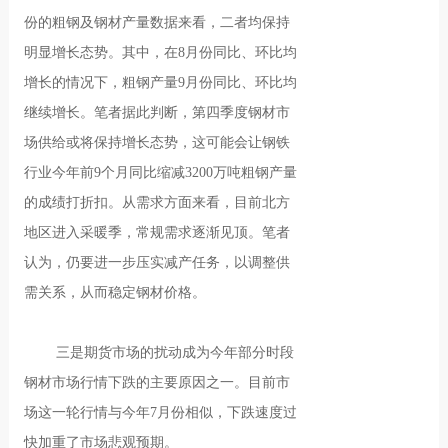
份的粗钢及钢材产量数据来看，二者均保持
明显增长态势。其中，在8月份同比、环比均
增长的情况下，粗钢产量9月份同比、环比均
继续增长。笔者据此判断，第四季度钢材市
场供给或将保持增长态势，这可能会让钢铁
行业今年前9个月同比缩减3200万吨粗钢产量
的成绩打折扣。从需求方面来看，目前北方
地区进入采暖季，常规需求逐渐见顶。笔者
认为，仍要进一步压实减产任务，以调整供
需关系，从而稳定钢材价格。
三是期货市场的扰动成为今年部分时段
钢材市场行情下跌的主要原因之一。目前市
场这一轮行情与今年7月份相似，下跌速度过
快加重了市场悲观预期。