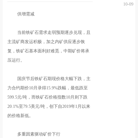
10-09
况
化
贤纳
供增需减
士
当前铁矿石需求走弱预期逐步兑现，且
主流矿商发运积极，加之内矿供应逐步恢
复，铁矿石基本面利好难觅，中期矿价将承
压运行。
国庆节后铁矿石期现价格大幅下跌，主
力合约期价10月录得15.9%跌幅，最低跌至
599.5元/吨，而铁矿石价格指数10月则下跌
20.1%至79.5美元/吨，创下自2019年1月以来
的价格新低。
多重因素驱动矿价下行