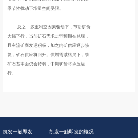
季节性扰动下增量空间受限。
总之，多重利空因素驱动下，节后矿价
大幅下行，当前矿石需求走弱预期在兑现，
且主流矿商发运积极，加之内矿供应逐步恢
复，矿石供应将回升。供增需减格局下，铁
矿石基本面仍会转弱，中期矿价将承压运
行。
凯发一触即发
凯发一触即发的概况