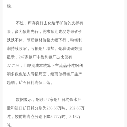
稳。
不过，库存良好去化给予矿价的支撑有
限，多为预期先行，需求预期走弱导致矿价
跌跌不休。节后钢材价格大幅下行，吨钢利
润持续收缩，亏损钢厂增加。钢联调研数据
显示，247家钢厂中盈利钢厂占比仅有
27.71%，且即期成本核算下主流品种吨钢利
润多数也陷入亏损局面，继而使得钢厂生产
趋弱，矿石日耗高位回落。
数据显示，钢联247家钢厂日均铁水产
量和进口矿日耗分别为236.38万吨、292.85万
吨，较前期高点分别下降3.77万吨、3.18万
吨。