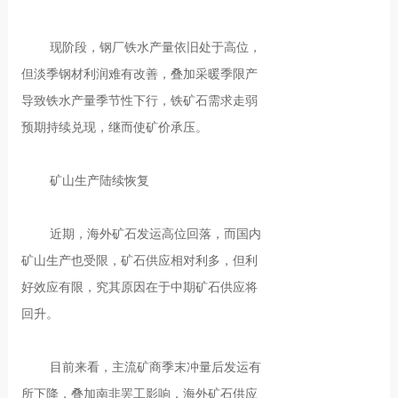
现阶段，钢厂铁水产量依旧处于高位，
但淡季钢材利润难有改善，叠加采暖季限产
导致铁水产量季节性下行，铁矿石需求走弱
预期持续兑现，继而使矿价承压。
矿山生产陆续恢复
近期，海外矿石发运高位回落，而国内
矿山生产也受限，矿石供应相对利多，但利
好效应有限，究其原因在于中期矿石供应将
回升。
目前来看，主流矿商季末冲量后发运有
所下降，叠加南非罢工影响，海外矿石供应