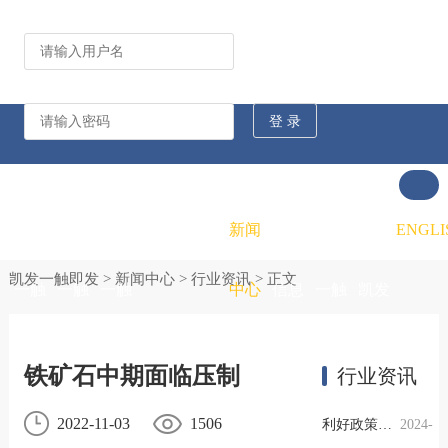
公司动态
行业资讯
凯发
凯发
凯发
新闻
重大
凯发
联系
ENGLI
凯发一触即发
>
新闻中心
>
行业资讯
> 正文
一触
一触
一触
中心
信息
一触
凯发
即发
即发
即发
公开
即发
一触
铁矿石中期面临压制
行业资讯
的概
的文
的招
即发
2022-11-03
1506
利好政策提振钢市信心，四季度行业需求或小幅上升
2024-