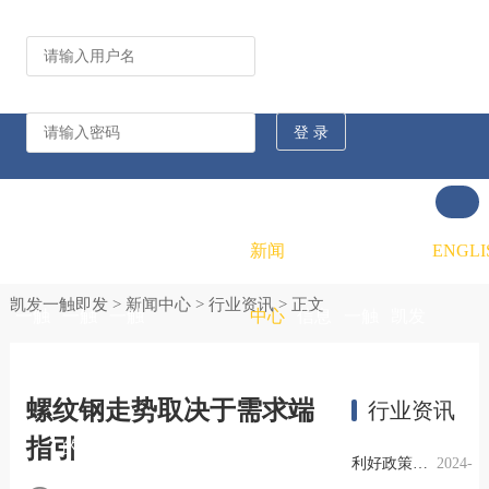
公司动态
行业资讯
凯发
凯发
凯发
新闻
重大
凯发
联系
ENGLI
凯发一触即发
>
新闻中心
>
行业资讯
> 正文
一触
一触
一触
中心
信息
一触
凯发
即发
即发
即发
公开
即发
一触
螺纹钢走势取决于需求端
行业资讯
指引
的概
的文
的招
即发
利好政策提振钢市信心，四季度行业需求或小幅上升
2024-