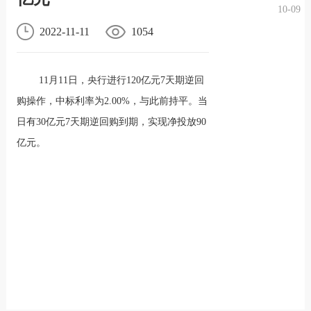
10-09
况
化
贤纳
2022-11-11
1054
士
11月11日，央行进行120亿元7天期逆回
购操作，中标利率为2.00%，与此前持平。当
日有30亿元7天期逆回购到期，实现净投放90
亿元。