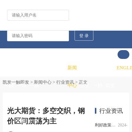
公司动态
行业资讯
凯发
凯发
凯发
新闻
重大
凯发
联系
ENGLI
凯发一触即发
>
新闻中心
>
行业资讯
> 正文
一触
一触
一触
中心
信息
一触
凯发
即发
即发
即发
公开
即发
一触
光大期货：多空交织，钢
行业资讯
价区间震荡为主
的概
的文
的招
即发
利好政策提振钢市信心，四季度行业需求或小幅上升
2024-