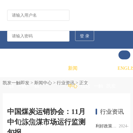
公司动态
行业资讯
凯发
凯发
凯发
新闻
重大
凯发
联系
ENGLI
凯发一触即发
>
新闻中心
>
行业资讯
> 正文
一触
一触
一触
中心
信息
一触
凯发
即发
即发
即发
公开
即发
一触
中国煤炭运销协会：11月
行业资讯
中旬炼焦煤市场运行监测
的概
的文
的招
即发
利好政策提振钢市信心，四季度行业需求或小幅上升
2024-
旬报