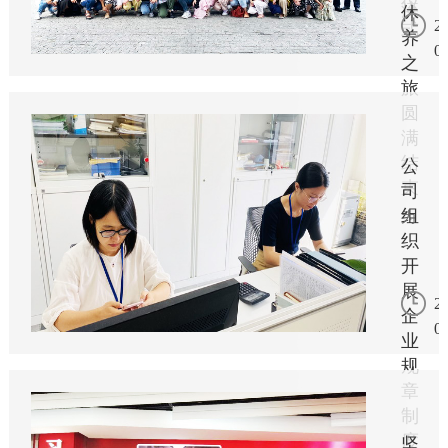
讲
仪
设
总
司
流
的
生
休
支
位，
员
知
发
状
公
2
活
式
工
经
工
红
养
活
部
发
工
识
展
态，
0
司
动。
作
理
会
色
之
的
书
挥
的
培
阶
营
总
报
吴
副
旅
精
一
记
自
文
训，
段，
造
经
告。
东
主
圆
神
件
做
身
化
为
贯
更
理
公
明
满
席
和
大
了
能
生
广
彻
加
庄
司
出
结
周
公
伟
事，
年
量，
活，
大
新
团
央
副
束
席
涛，
司
大
是
度
积
增
新
发
结
兵
科
会
组
外
记
为
所
党
极
进
员
展
和
带
级
议
织
经
忆。
推
有
建
投
员
工
理
谐
领
以
开
并
贸
进
党
工
身
工
尽
念，
的
公
上
展
作
公
建
员
作
企
间
2
快
构
工
司
企
干
了
司
立
必
述
业
0
的
融
建
作
管
业
部
深
党
健
修
职，
改
沟
入
新
氛
理
规
和
入
委
全
的
工
革
通
公
发
围，
及
章
各
细
书
按
一
会、
发
交
司、
展
公
制
业
党
致
记、
流
门
团
展，
流，
胜
格
司
度
务
坚
支
的