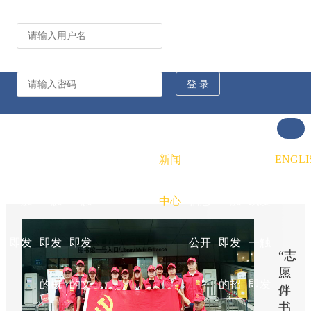
公司动态
行业资讯
凯发
凯发
凯发
新闻
重大
凯发
联系
ENGLI
一触
一触
一触
中心
信息
一触
凯发
即发
即发
即发
公开
即发
一触
“志
愿
的概
的文
的招
即发
伴
为
书
倡