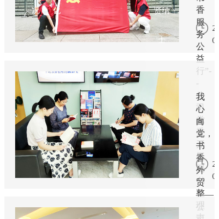
香
况
化
贤纳
导
服
志
2
务
愿
士
0
公
服
益
务
行”-
理
-
念，
公
我
弘
司
心
扬
党
向
自
志
委
党，
公
愿
开
书
司
服
展
香
党
务
2
图
外
员
0
精
书
贸
间
神，
整
——
掀
近
理
公
起
日，
志