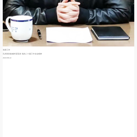
党群工作
孔祥胜到杭钢外贸宣讲 党的二十届三中全会精神
杭
2024-08-22
202