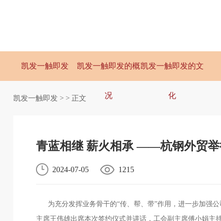
凯发一触即发
凯发一触即发的概
凯发一触即发的文
况
化
凯发一触即发
> > 正文
青蓝相继 薪火相承 ——杭钢外贸
2024-07-05
1215
为充分发挥业务骨干的“传、帮、带”作用，进一步加强公司
主席王伟雄出席本次签约仪式并讲话，工会副主席傅小娟主