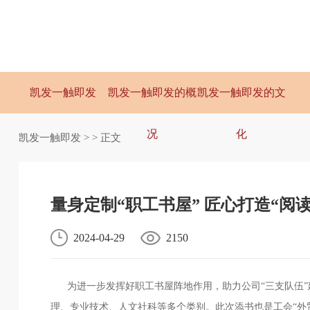
凯发一触即发
凯发一触即发的概
凯发一触即发的文
况
化
凯发一触即发
> > 正文
量身定制“职工书屋” 匠心打造“阅
2024-04-29
2150
为进一步发挥好职工书屋阵地作用，助力公司“三支队伍”
理、专业技术、人文社科等多个类别。此次添书也是工会“外