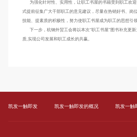
为强化针对性、实用性，让职工书屋的书籍受到职工欢迎、
式提前征集广大干部职工的意见建议，尽量在热销好书、岗
技能、提素质的积极性，努力使职工书屋成为职工的思想引
下一步，杭钢外贸工会将以本次“职工书屋”图书补充更新
质,实现公司发展和职工成长的共赢。
凯发一触即发
凯发一触即发的概况
凯发一触