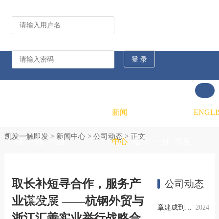
公司动态
行业资讯
凯发
凯发
凯发
新闻
重大
凯发
联系
ENGLI
凯发一触即发
>
新闻中心
>
公司动态
> 正文
一触
一触
一触
中心
信息
一触
凯发
即发
即发
即发
公开
即发
一触
取长补短寻合作，服务产
公司动态
业谋发展 ——杭钢外贸与
的概
的文
的招
即发
章建成到杭钢外贸开展工作调研
2024-
浙江汇善实业举行战略合