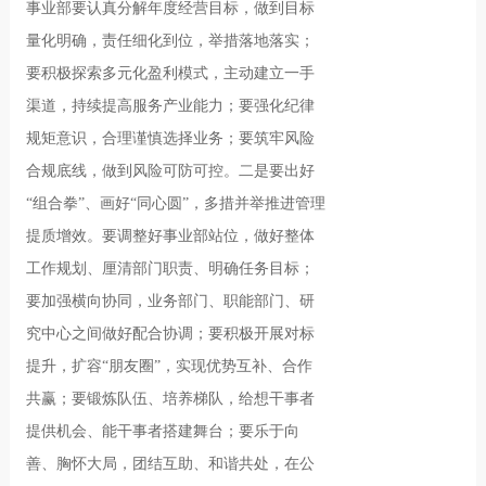
事业部要认真分解年度经营目标，做到目标
量化明确，责任细化到位，举措落地落实；
要积极探索多元化盈利模式，主动建立一手
渠道，持续提高服务产业能力；要强化纪律
规矩意识，合理谨慎选择业务；要筑牢风险
合规底线，做到风险可防可控。二是要出好
“组合拳”、画好“同心圆”，多措并举推进管理
提质增效。要调整好事业部站位，做好整体
工作规划、厘清部门职责、明确任务目标；
要加强横向协同，业务部门、职能部门、研
究中心之间做好配合协调；要积极开展对标
提升，扩容“朋友圈”，实现优势互补、合作
共赢；要锻炼队伍、培养梯队，给想干事者
提供机会、能干事者搭建舞台；要乐于向
善、胸怀大局，团结互助、和谐共处，在公