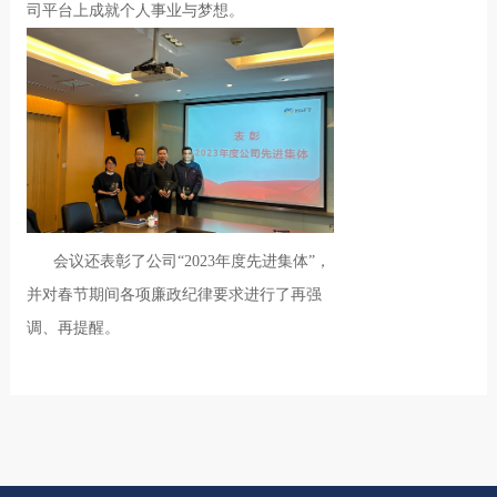
司平台上成就个人事业与梦想。
会议还表彰了公司“2023年度先进集体”，
并对春节期间各项廉政纪律要求进行了再强
调、再提醒。