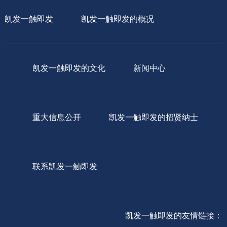
凯发一触即发
凯发一触即发的概况
凯发一触即发的文化
新闻中心
重大信息公开
凯发一触即发的招贤纳士
联系凯发一触即发
凯发一触即发的友情链接：