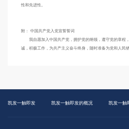
性和先进性。
附： 中国共产党入党宣誓誓词
我自愿加入中国共产党，拥护党的纲领，遵守党的章程，
诚，积极工作，为共产主义奋斗终身，随时准备为党和人民
凯发一触即发
凯发一触即发的概况
凯发一触