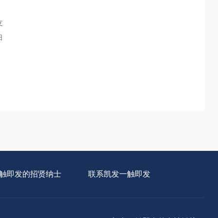
支
日
触即发的招贤纳士
联系凯发一触即发