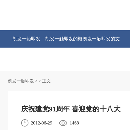
凯发一触即发
凯发一触即发的概
凯发一触即发的文
况
化
凯发一触即发
> > 正文
庆祝建党91周年 喜迎党的十八大
2012-06-29
1468