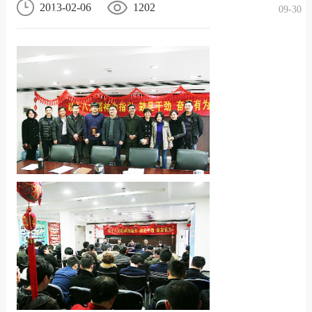
2013-02-06
1202
09-30
况
化
贤纳
士