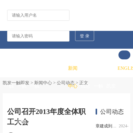
公司动态
行业资讯
凯发
凯发
凯发
新闻
重大
凯发
联系
ENGLI
凯发一触即发
>
新闻中心
>
公司动态
> 正文
一触
一触
一触
中心
信息
一触
凯发
即发
即发
即发
公开
即发
一触
公司召开2013年度全体职
公司动态
工大会
的概
的文
的招
即发
章建成到杭钢外贸开展工作调研
2024-