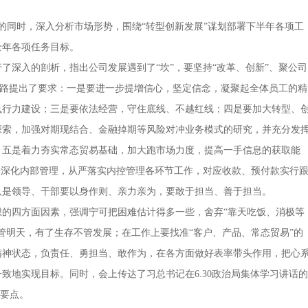
同时，深入分析市场形势，围绕“转型创新发展”谋划部署下半年各项工
全年各项任务目标。
深入的剖析，指出公司发展遇到了“坎”，要坚持“改革、创新”、聚公司
展思路提出了要求：一是要进一步提增信心，坚定信念，凝聚起全体员工的精
执行力建设；三是要依法经营，守住底线、不越红线；四是要加大转型、
探索，加强对期现结合、金融掉期等风险对冲业务模式的研究，并充分发
；五是着力夯实常态贸易基础，加大跑市场力度，提高一手信息的获取能
步深化内部管理，从严落实内控管理各环节工作，对应收款、预付款实行
八是领导、干部要以身作则、亲力亲为，要敢于担当、善于担当。
四方面因素，强调宁可把困难估计得多一些，舍弃“靠天吃饭、消极等
管明天，有了生存不管发展；在工作上要找准“客户、产品、常态贸易”的
精神状态，负责任、勇担当、敢作为，在各方面做好表率带头作用，把心
致地实现目标。同时，会上传达了习总书记在6.30政治局集体学习讲话的
话要点。