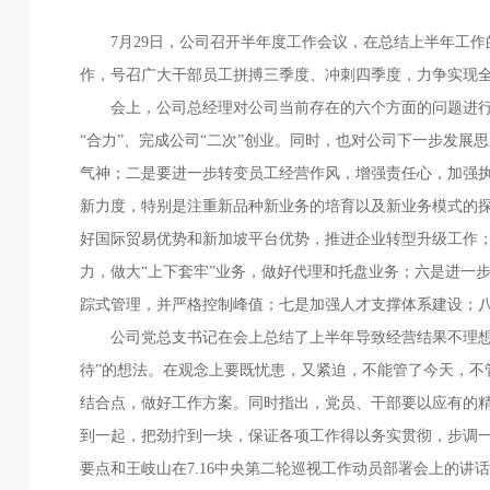
7月29日，公司召开半年度工作会议，在总结上半年工作的
作，号召广大干部员工拼搏三季度、冲刺四季度，力争实现
会上，公司总经理对公司当前存在的六个方面的问题进行了
“合力”、完成公司“二次”创业。同时，也对公司下一步发
气神；二是要进一步转变员工经营作风，增强责任心，加强
新力度，特别是注重新品种新业务的培育以及新业务模式的
好国际贸易优势和新加坡平台优势，推进企业转型升级工作
力，做大“上下套牢”业务，做好代理和托盘业务；六是进一
踪式管理，并严格控制峰值；七是加强人才支撑体系建设；
公司党总支书记在会上总结了上半年导致经营结果不理想的
待”的想法。在观念上要既忧患，又紧迫，不能管了今天，不
结合点，做好工作方案。同时指出，党员、干部要以应有的
到一起，把劲拧到一块，保证各项工作得以务实贯彻，步调一
要点和王岐山在7.16中央第二轮巡视工作动员部署会上的讲