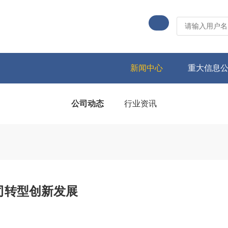
新闻中心
重大信息
公司动态
行业资讯
司转型创新发展