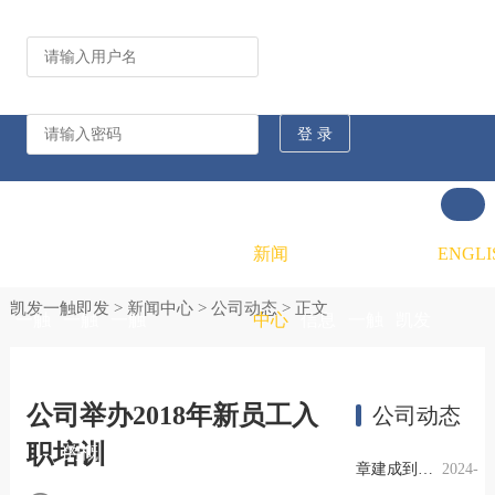
公司动态
行业资讯
凯发
凯发
凯发
新闻
重大
凯发
联系
ENGLI
凯发一触即发
>
新闻中心
>
公司动态
> 正文
一触
一触
一触
中心
信息
一触
凯发
即发
即发
即发
公开
即发
一触
公司举办2018年新员工入
公司动态
职培训
的概
的文
的招
即发
章建成到杭钢外贸开展工作调研
2024-