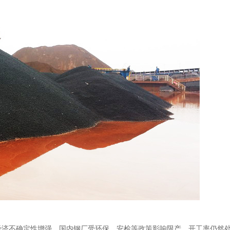
济不确定性增强，国内钢厂受环保、安检等政策影响限产，开工率仍然