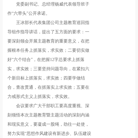
党委副书记、总经理杨威代表领导班子
作“六带头”公开承诺。
王冰部长代表集团公司主题教育巡回指
导组作指导讲话，提出了五方面的要求：一
要深刻领会开展主题教育的重要意义，在把
握根本任务上抓落实，求实效；二要切实做
好“六个结合”，在把握12字总要求上抓落
实，求实效；三要坚持问题导向，在紧扣六
个新目标上抓落实，求实效；四要学做结
合，查改贯通，在抓落实上求实效；五要在
力戒形式主义上抓落实，求实效。
会议要求广大干部职工要高度重视、深
刻领悟本次主题教育暨主题活动的深刻内涵
和现实意义，要凝成一股绳，劲往一处使，
努力实现“思想作风建设有新进步、队伍建设