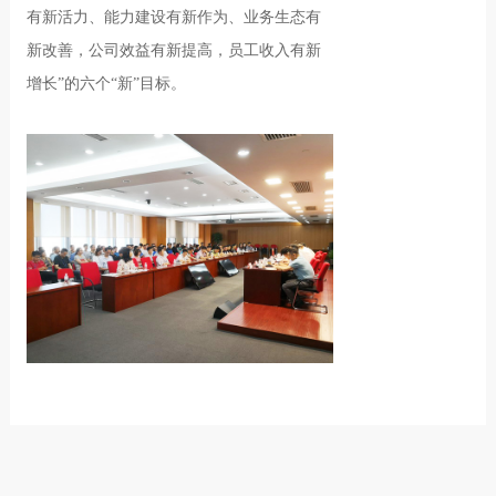
有新活力、能力建设有新作为、业务生态有
新改善，公司效益有新提高，员工收入有新
增长”的六个“新”目标。