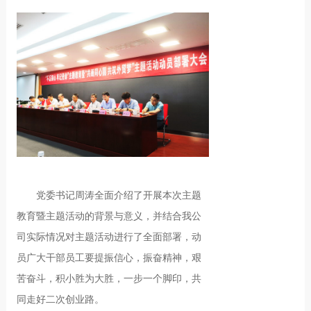
党委书记周涛全面介绍了开展本次主题
教育暨主题活动的背景与意义，并结合我公
司实际情况对主题活动进行了全面部署，动
员广大干部员工要提振信心，振奋精神，艰
苦奋斗，积小胜为大胜，一步一个脚印，共
同走好二次创业路。