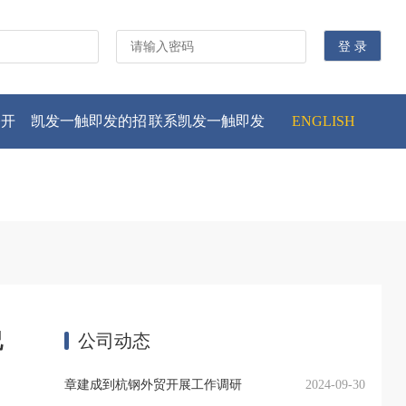
公开
凯发一触即发的招
联系凯发一触即发
ENGLISH
贤纳士
祝
公司动态
章建成到杭钢外贸开展工作调研
2024-09-30