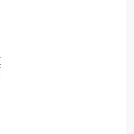
感
波
社