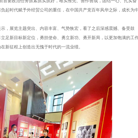
当前首要政治任务抓紧抓实抓好，唯实惟先、善作善成，团结一心、扎实奋
肩负起时代赋予外经贸公司的重任，在中国共产党百年风华之际，成长为
表示，展览主题突出、内容丰富、气势恢宏，看了之后深感震撼、备受鼓
将立足新目标新定位，勇担使命、勇立新功、勇开新局，以更加饱满的工
动在新征程上创造出无愧于时代的一流业绩。