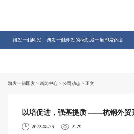
凯发一触即发
凯发一触即发的概
凯发一触即发的文
况
化
凯发一触即发
>
新闻中心
>
公司动态
> 正文
以培促进，强基提质 ——杭钢外贸开
2022-08-26
2279