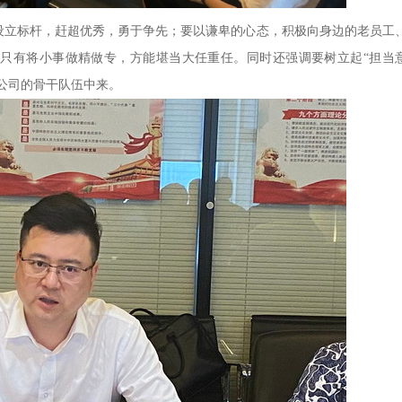
设立标杆，赶超优秀，勇于争先；要以谦卑的心态，积极向身边的老员工
只有将小事做精做专，方能堪当大任重任。同时还强调要树立起“担当
公司的骨干队伍中来。