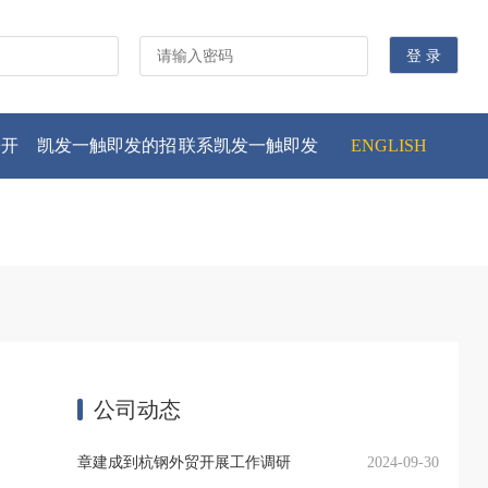
公开
凯发一触即发的招
联系凯发一触即发
ENGLISH
贤纳士
公司动态
章建成到杭钢外贸开展工作调研
2024-09-30