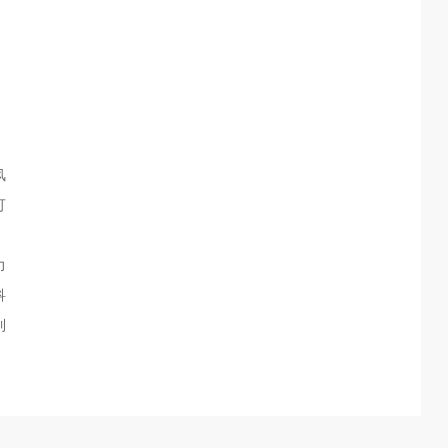
风
可
力
科
到