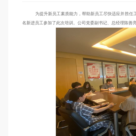
为提升新员工素质能力，帮助新员工尽快适应并胜任工
名新进员工参加了此次培训。公司党委副书记、总经理陈善