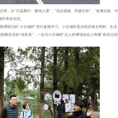
，从“日寇暴行、惨绝人寰”，“共赴国难、民族壮歌”，“奋勇抗敌、
缅怀革命先烈。
调研过的“小古城村”进行参观学习。小古城村是余杭区级文明村、生态
彩蝶变后的“绿富美”，一边为小古城村“众人的事情由众人商量”的全过程