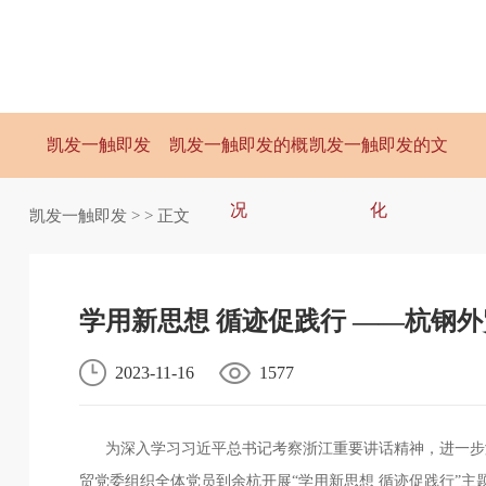
凯发一触即发
凯发一触即发的概
凯发一触即发的文
况
化
凯发一触即发
> > 正文
学用新思想 循迹促践行 ——杭钢
2023-11-16
1577
为深入学习习近平总书记考察浙江重要讲话精神，进一步激
贸党委组织全体党员到余杭开展“学用新思想 循迹促践行”主