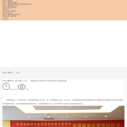
凯发一触即发
凯发一触即发的概况
凯发一触即发的简介
组织架构
荣誉资质
凯发一触即发的文化
铁矿板块
锰矿板块
新闻中心
公司动态
行业资讯
重大信息公开
凯发一触即发的招贤纳士
联系凯发一触即发
english
about us
凯发一触即发
> > 正文
警企共建聚合力 同心喜迎二十大 ——杭钢外贸与拱墅公安分局经侦大队开展党建共建
2022-10-19
3472
为喜迎党的二十大胜利召开，提高基层党建工作水平，进一步密切警企关系，10月14日，杭州杭钢对外经济贸易有限公司与拱墅公安分局经侦大队举行党建结
对共建签约仪式。仪式由杭钢外贸党委副书记、总经理陈善亮主持，双方领导班子及部分党员代表参加活动。