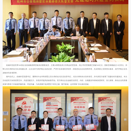
杭钢外贸是世界500强企业杭钢集团商贸板块的重要成员，主要从事黑色系大宗商品经营贸易，现公司经营规模已突破500亿元，国际贸易额超过13亿美元。拱
墅公安分局经侦大队自组建以来，以主动作为和护航企业的态度，严厉打击各项经济犯罪，持续优化法治化营商环境，先后荣获公安部突出集体，省厅护航企业先
进集体等多项荣誉。
签约仪式上，杭钢外贸党委书记、董事长叶会华和拱墅公安分局经侦大队党支部书记、大队长傅伟东分别作讲话，并代表双方签署了党建结对共建协议。本次
活动是双方加强优势互补、共提党建活力、实现共同提高的崭新开始。双方将在企业金融安全防范、内控、合规建设等领域深度研究、深入探索，推动企业高质量
发展与警务工作效能同频共振、同进共赢，为高质量打造拱墅区“时尚之都、数字新城、运河明珠”作出新的贡献。