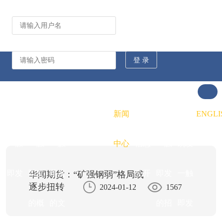
公司动态
行业资讯
凯发
凯发
凯发
新闻
重大
凯发
联系
ENGLI
一触
一触
一触
中心
信息
一触
凯发
即发
即发
即发
公开
即发
一触
华闻期货：“矿强钢弱”格局或
逐步扭转
2024-01-12
1567
的概
的文
的招
即发