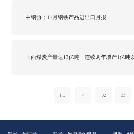
中钢协：11月钢铁产品进出口月报
山西煤炭产量达13亿吨，连续两年增产1亿吨
1...
<
32
33