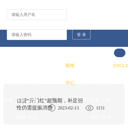
公司动态
行业资讯
凯发
凯发
凯发
新闻
重大
凯发
联系
ENGLI
一触
一触
一触
中心
信息
一触
凯发
即发
即发
即发
公开
即发
一触
信贷“开门红”超预期，补足韧
性仍需提振消费
2023-02-13
1151
的概
的文
的招
即发