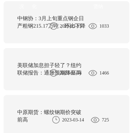
况
化
贤纳
中钢协：3月上旬重点钢企日
士
产粗钢215.17万吨，环比下降
2023-03-15
1033
3.08%
美联储加息担子轻了？纽约
联储报告：通胀预期降至两
2023-03-14
1466
年低点
中原期货：螺纹钢期价突破
前高
2023-03-14
725