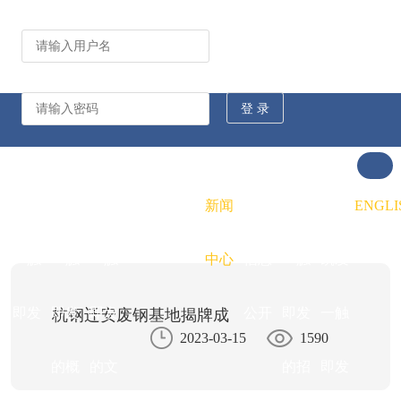
公司动态
行业资讯
凯发
凯发
凯发
新闻
重大
凯发
联系
ENGLI
一触
一触
一触
中心
信息
一触
凯发
即发
即发
即发
公开
即发
一触
杭钢迁安废钢基地揭牌成
2023-03-15
1590
的概
的文
的招
即发