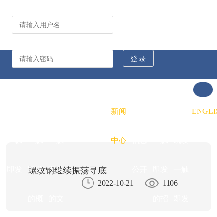
公司动态
行业资讯
凯发
凯发
凯发
新闻
重大
凯发
联系
ENGLI
一触
一触
一触
中心
信息
一触
凯发
即发
即发
即发
公开
即发
一触
螺纹钢继续振荡寻底
2022-10-21
1106
的概
的文
的招
即发