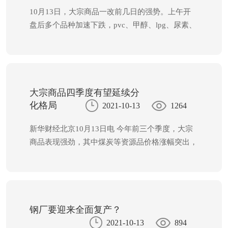
炉产能利用率78.69%，创出年内最低值，较年内
10月13日，大宗商品一改前几日的强势。上午开
高点大幅下降13%以上。而恰恰在这一时段，部分
盘后多个品种加速下跌，pvc、甲醇、lpg、尿素、
钢厂开始准备复产，对铁矿石的采购量有所增加，
硅铁、锰硅等品种触及跌停板，苹果、红枣、油脂
10月第一周的高炉产能利用率较9月末回升。
等农产品也受到波及一度大跌。不过10点半之后许
多品种快速收复跌幅，上午走出了一个深v。但下
午部分品种重新走弱，至收盘时pvc、乙二醇、硅
铁、锰硅仍封在跌停板。
大宗商品四季度有望延续分
化格局
2021-10-13
1264
新华财经北京10月13日电 今年前三个季度，大宗
商品表现强劲，其中煤炭等资源品价格涨幅突出，
在大类资产配置方面的优势凸显。进入四季度，大
宗商品价格表现备受市场关注。分析人士表示，四
季度商品市场波动或将加剧，分化格局有望延续。
钢厂要迎来全面复产？
2021-10-13
894