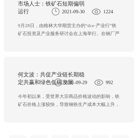
炭供应是有保障的。
市场人士：铁矿石短期偏弱
运行
2021-09-30
1224
9月28日，由格林大华期货主办的“dce·产业行”铁
矿石投资及产业服务研讨会在上海举行。在钢厂严
格限产层层推进、铁矿石需求下降的背景下，与会
嘉宾对铁矿石价格未来走势以及企业如何做好采购
和库存管理进行了深入研讨。
何文波：共促产业链长期稳
定共赢和绿色低碳发展
2021-09-29
992
今年初以来，受世界大宗商品价格波动的影响，铁
矿石价格上涨较快，导致钢铁生产成本大幅上升，
钢铁及产业链下游企业平稳运行面临很大压力。为
进一步促进铁矿石供需双方平等协商，推动铁矿石
定价体系更加公平和完善，维护钢铁产业链持续、
健康发展，9月28日，第二十届中国钢铁原材料国