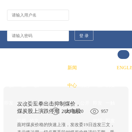
公司动态
行业资讯
凯发
凯发
凯发
新闻
重大
凯发
联系
ENGLI
一触
一触
一触
中心
信息
一触
凯发
即发
即发
即发
公开
即发
一触
发改委重拳出击抑制煤价，
煤炭股上演跌停潮，火电股
2021-10-20
957
大涨
的概
的文
的招
即发
面对煤炭价格的快速上涨，发改委19日连发三文，