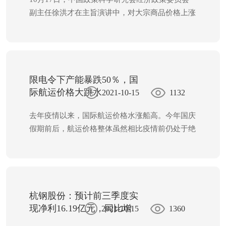
副主任徐洪才在主旨演讲中，对大宗商品价格上涨
的宏观经济背景进行了分析。
他表示，后疫情时
代，世界经济走势的特点主要是全球经济进入低速
增长的缓慢复苏阶段，是中美关系进入竞争和合作
并存的阶段。经济全球化将在曲折中前行，而未来
全球发展的重心在亚洲。同时，第四次全球工业革
限电令下产能暴跌50％，国
命蓄势待发，数字经济成为全球经济发展的新引
际航运价格大跳水
2021-10-15
1132
擎。总体来看，外部的不确定性很大，管控风险的
去年疫情以来，国际航运价格水涨船高。今年国庆
能力需要加强。
假期前后，航运价格整体虽然相比疫情前仍处于绝
对的高位，但部分航线价格一度出现了回调。
浙江
地区一家加工企业的负责人告诉期货日报记者，近
期限电，江浙地区不少外贸加工企业生产都受到了
一些影响。而且，国内有关部门近期做了大量缓解
运力紧张局面的工作，航运企业也在持续增加运
杭钢股份：预计前三季度实
力。他感慨说：“这段时间，一些航线拥堵情况有
现净利16.19亿元，同比增
2021-10-15
1360
113.59%
缓解，周转效率也在提高。订集装箱比之前容易多