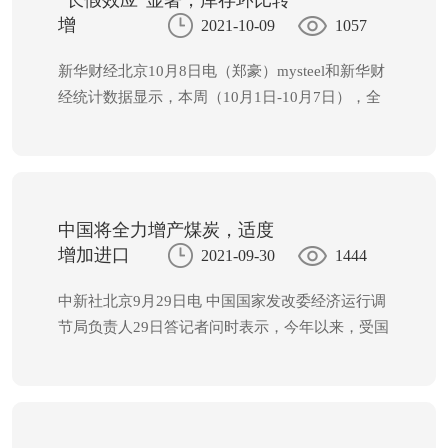
“长假效应”显著，库存环比转
交易形成价格，不受上浮20%的限制。
增
2021-10-09
1057
新华财经北京10月8日电（郑豪）mysteel和新华财
经统计数据显示，本周（10月1日-10月7日），全
国主要钢材社会库存1328.68万吨，较上周增加
41.27万吨，较上月同期减少99.67万吨；螺纹钢库
存659.60万吨，较上周增加20.95万吨。
中国将全力增产煤炭，适度
增加进口
2021-09-30
1444
中新社北京9月29日电 中国国家发改委经济运行调
节局负责人29日答记者问时表示，今年以来，受国
内经济持续恢复和国际大宗能源原材料价格上涨影
响，中国煤炭消费超预期增长，供需偏紧。今冬明
春采暖季煤炭消费将继续保持增长，通过进一步增
加产量、增加进口、动用储备资源和社会库存，煤