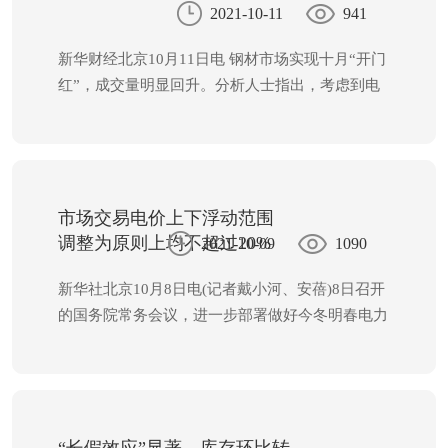
2021-10-11
941
新华财经北京10月11日电 钢材市场实现十月“开门
红”，成交量明显回升。分析人士指出，考虑到电
力供应偏紧，加上需求恢复，库存将下降，短期钢
价或延续高位运行。 价格处于高位 我的钢铁网
数据显示，10月8日，全国31个主要城市20mm三
级抗震螺纹钢均价为6023元/吨，较上个交易日上
涨98元/吨。钢厂推涨积极，现货价格处于高位。
市场交易电价上下浮动范围
库存变动方面，部分城市社会库存维持下降趋势。
调整为原则上均不超过20%
2021-10-09
1090
国庆期间，钢厂库存增幅明显低于往年同期。
新华社北京10月8日电(记者戴小河、安蓓)8日召开
的国务院常务会议，进一步部署做好今冬明春电力
和煤炭等供应，保障群众基本生活和经济平稳运
行。会议明确，在保持居民、农业、公益性事业用
电价格稳定的前提下，将市场交易电价上下浮动范
围由分别不超过10%、15%，调整为原则上均不超
过20%，并做好分类调节，对高耗能行业可由市场