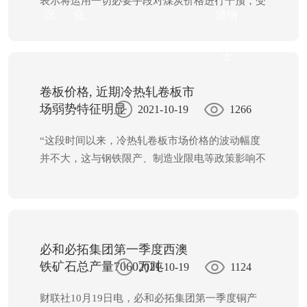
表示将运用一切必要手段对煤炭价格进行干预，受
况
化
贤纳
此影响，动力煤等期货品种跌停，a股市场中的煤
炭股集体大跌，火电股则大幅上涨。
20日期货市场
开盘后，煤炭相关期货品种延续颓势，动力煤主
士
力、焦煤主力、焦炭主力集体跌停。
卷板价格, 近期冷热轧卷板市
场弱势特征明显
2021-10-19
1266
“这段时间以来，冷热轧卷板市场价格的波动幅度
并不大，这与钢铁限产、制造业限电等政策影响不
无关系。”10月15日，上海瑞坤金属材料有限公司
总经理李忠双在接受《中国冶金报》记者采访时，
对近期冷热轧卷板市场行情走势做出分析。
必和必拓集团第一季度西澳
铁矿石总产量7060万吨
2021-10-19
1124
财联社10月19日电，必和必拓集团第一季度铜产