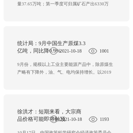
量37.65万吨；第一季度可归属矿石产出6330万
吨；第一季度西澳铁矿石总产量7060万吨；第一
季度西澳铁矿石总发货量7080万，市场预估7100
万。
统计局：9月中国生产原煤3.3
亿吨，同比降0.9%
2021-10-18
1001
9月份，规模以上工业主要能源产品中，除原煤生
产略有下降外，油、气、电均保持增长。以2019
年9月份为基期，原煤生产两年平均增速下降，原
油生产增长平稳，天然气、电力生产增长较快。
一、原煤、原油和天然气生产及相关情况
原煤生
产略有下降。9月份，生产原煤3.3亿吨，同比下降
0.9%，比2019年同期下降1.8%，两年平均下降
徐洪才：短期来看，大宗商
0.9%，日均产量1114万吨。进口煤炭3288万吨，
品价格可能即将触顶
2021-10-18
1193
同比增长76.0%。
10月17日，中国政策科学研究会经济政策委员会