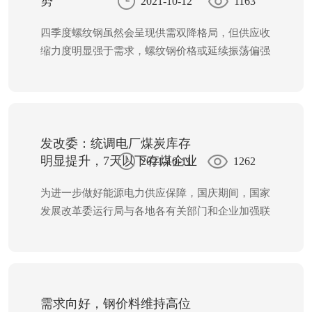
势
2021-10-12
1163
昨日迎来深度回调。二是除了复产预期外，市场同
样担忧钢材终端需求走弱。一方面，目前钢价再度
四季度螺纹钢虽然会呈现供需双降格局，但供应收
回升至高位，而高价易抑制下游需求；另一方面，
缩力度明显强于需求，螺纹钢价格或延续振荡偏强
拉闸限电带来钢材需求扰动，其中热卷下游行业生
走势。 政策压制下供应收缩态势难改 7月份之
产受限，而水泥生产受限也会影响建筑钢材需求，
后，粗钢压减政策开始从预期转向现实，7—8月粗
且部分工地资金依旧偏谨。
钢产量连续两个月同比下降，且降幅逐步扩大。但
前8个月粗钢产量依然有3689万吨的增量，若再考
虑一些省份的减量指标，粗钢产量压减的任务依然
发改委：统调电厂煤炭库存
艰巨。若假设12月底完成压减任务，河北和山东按
明显提升，7天以下存煤企业
2021-10-11
1262
大幅减少
照全年同比下降8.69%和4.3%估算，其他地区按照
为进一步做好能源电力供应保障，国庆期间，国家
零增长估算，则9—12月需要压减粗钢产量6150万
发展改革委运行局与各地各有关部门和企业加强联
吨，同比下降16.71%，才可能实现这一目标。
系，密切配合，跟踪调度电煤日供耗存变化，动态
掌握保供需求，积极推动电厂提高煤炭库存，组织
各地加大电煤供应、运输协调力度，保障电力供
应，维护企业有序生产和百姓生活正常开展。
需求向好，钢价料维持高位