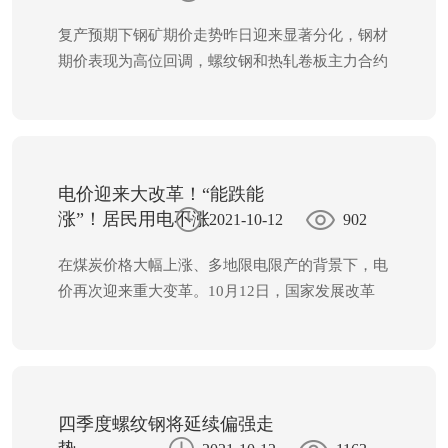
复产预期下钢矿期价走势昨日迎来显著分化，钢材
期价表现为高位回调，螺纹钢和热轧卷板主力合约
期价纷纷录得4.24%、3.24%跌幅，而铁矿石期价
则表现为高位振荡，主力合约下跌0.19%，走势相
对偏强。
宝城期货黑色系研究员涂伟华告诉记者，
引发昨日钢材期价大幅下跌源于两方面因素，一是
钢厂复产预期，假期期间已有部分钢厂恢复生产，
电价迎来大改革！“能跌能
钢联247家钢厂最新高炉开工率和产能利用率环比
涨”！居民用电不涨
2021-10-12
902
节前分别增加4.28%、1.25%，且钢联公布的五大
在煤炭价格大幅上涨、多地限电限产的背景下，电
品种产量数据多数环比也迎来增量。此外，10月9
价再次迎来重大变革。
10月12日，国家发展改革
日国务院总理李克强主持召开国家能源委会议指明
委发布《关于进一步深化燃煤发电上网电价市场化
要纠正有的地方“一刀切”限电限产或“运动式”减
改革的通知》，真正建立起“能跌能涨”的市场化电
碳，而最新调研也显示江苏、广西等电炉开始复
价机制，标志着电力市场化改革又迈出了重要一
产，更是进一步增强市场对钢厂复产预期。然而，
步。
8月中旬以来钢价上行核心逻辑就是限产，若交易
四季度螺纹钢将延续偏强走
逻辑切换至复产，钢价易承压走弱，为此钢材期价