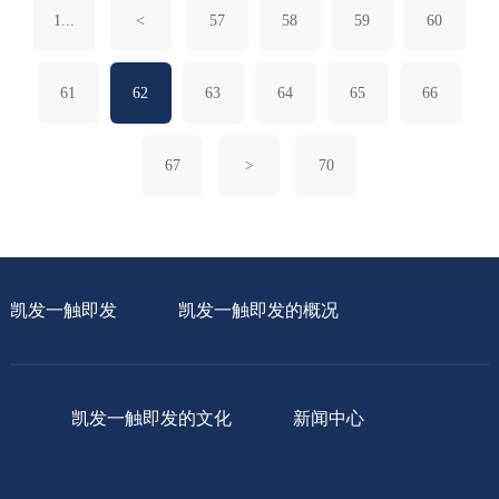
1...
<
57
58
59
60
际研讨会在大连召开。与会代表围绕“建立可持续
资源保障体系和公平定价机制”的主题深入研讨、
建言献策，为保障产业链供应链稳定安全和实现低
61
62
63
64
65
66
碳绿色发展汇集众智，凝聚共识，共商发展。
67
>
70
凯发一触即发
凯发一触即发的概况
凯发一触即发的文化
新闻中心