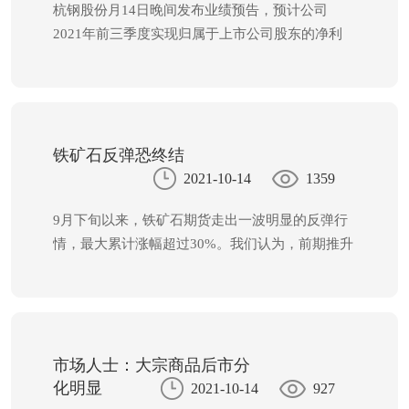
杭钢股份月14日晚间发布业绩预告，预计公司
了。”
2021年前三季度实现归属于上市公司股东的净利
润16.19亿元左右，与上年同期相比增加8.61亿元
左右，同比上升113.59%左右。对于业绩预增的主
要，杭钢股份表示，2021年前三季度，我国经济
运行持续稳定恢复，钢材价格大幅上涨，钢铁企业
盈利明显好转。公司充分把握市场机遇，坚持“低
铁矿石反弹恐终结
成本、高效率”经营策略，不断提高生产经营管理
2021-10-14
1359
和高质量发展水平，公司效益大幅提升。非经营性
9月下旬以来，铁矿石期货走出一波明显的反弹行
损益的影响。
情，最大累计涨幅超过30%。我们认为，前期推升
铁矿石期货反弹的因素淡化，铁矿石期货反弹或结
束。 前期多重利好提振市场 前期推动铁矿石期
货价格反弹的因素主要有以下四点：一是钢厂高炉
复产。铁矿石需求完全取决于国内高炉的生产状
况，而全国高炉产能利用率是反映国内高炉生产状
市场人士：大宗商品后市分
况的指标。数据显示，9月末，全国247家钢厂高
化明显
2021-10-14
927